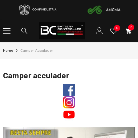
SKIP TO CONTENT
0
0
verlanglijstj
0
item
Home
Camper Acculader
Camper acculader