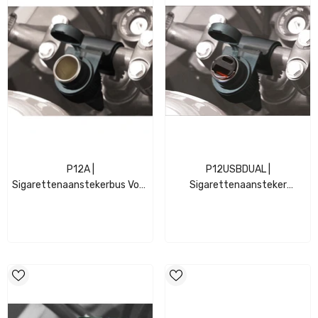
P12A |
P12USBDUAL |
Sigarettenaanstekerbus Voor
Sigarettenaansteker
Motorfiets +
Aansluiting Voor Motorfiets +
Stuurbevestiging
USB + USB-C