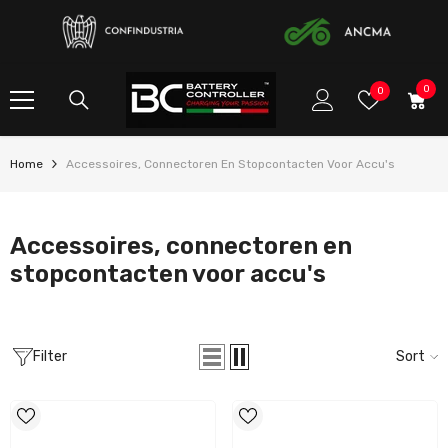
SKIP TO CONTENT
0
0
verlanglijstj
0
item
Home
Accessoires, Connectoren En Stopcontacten Voor Accu's
Accessoires, connectoren en
stopcontacten voor accu's
Filter
Sort