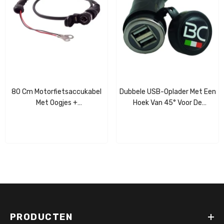
80 Cm Motorfietsaccukabel
Dubbele USB-Oplader Met Een
Met Oogjes +
Hoek Van 45° Voor De
Sigarettenaanstekeraansluiting
Sigarettenaansteker Van
Van Het BMW-Type
BMW-Motorfietsen.
PRODUCTEN