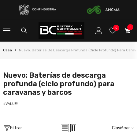
SALTAR AL CONTENIDO
0
0
Listas
0
ele
de
deseos
Casa
Nuevo: Baterías De Descarga Profunda (ciclo Profundo) Para Cara
Nuevo: Baterías de descarga
profunda (ciclo profundo) para
caravanas y barcos
#VALUE!
Filtrar
Clasificar