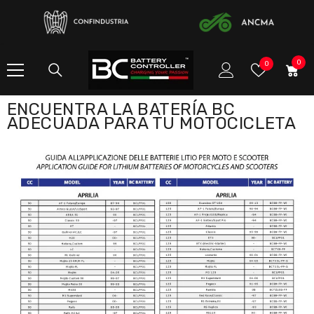
SALTAR AL CONTENIDO
0
0
Listas
0
ele
de
deseos
ENCUENTRA LA BATERÍA BC
ADECUADA PARA TU MOTOCICLETA