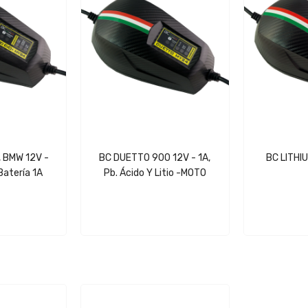
 BMW 12V -
BC DUETTO 900 12V - 1A,
BC LITHI
Batería 1A
Pb. Ácido Y Litio -MOTO
Cargador/