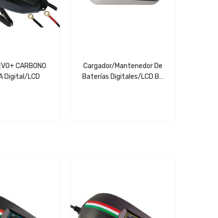
EVO+ CARBONO
Cargador/mantenedor De
A Digital/LCD
Baterías Digitales/LCD BC
LITHIUM 7000 De 12 V Y 7 A
Para Baterías De Litio.