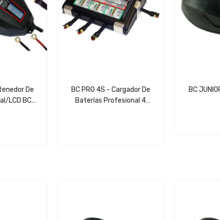
tenedor De
BC PRO 4S - Cargador De
BC JUNIOR
tal/LCD BC
Baterías Profesional 4
24V - 4A
Salidas 2A