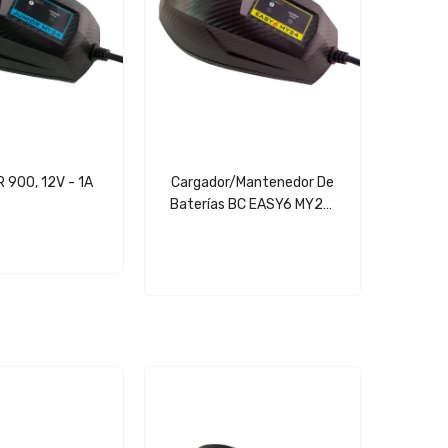
 900, 12V - 1A
Cargador/mantenedor De
Baterías BC EASY6 MY24,
12V - 1.5A