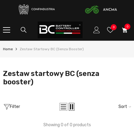
SKIP TO CONTENT
0
0
Wish
0
item
Lists
Home
Zestaw Startowy BC (senza Booster)
Zestaw startowy BC (senza
booster)
Filter
Sort
Showing 0 of 0 products