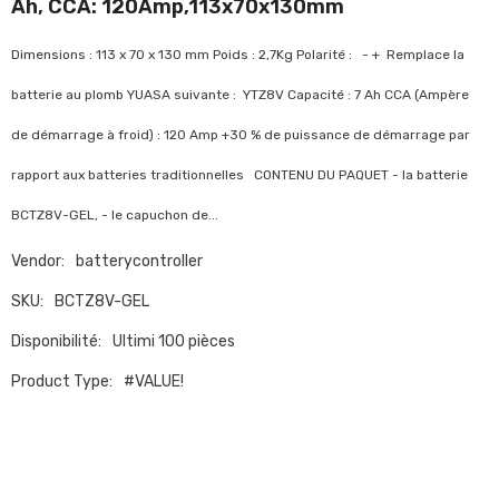
Ah, CCA: 120Amp,113x70x130mm
Dimensions : 113 x 70 x 130 mm Poids : 2,7Kg Polarité : - + Remplace la
batterie au plomb YUASA suivante : YTZ8V Capacité : 7 Ah CCA (Ampère
de démarrage à froid) : 120 Amp +30 % de puissance de démarrage par
rapport aux batteries traditionnelles CONTENU DU PAQUET - la batterie
BCTZ8V-GEL, - le capuchon de...
Vendor:
batterycontroller
SKU:
BCTZ8V-GEL
Disponibilité:
Ultimi 100 pièces
Product Type:
#VALUE!