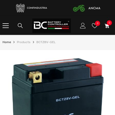
ALLER AU CONTENU
0
0
listes
0
item
de
souhaits
Home
Products
BCTZ8V-GEL