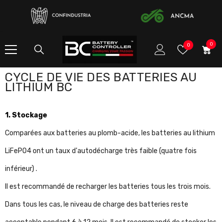
ALLER AU CONTENU
0
0
listes
0
item
de
souhaits
CYCLE DE VIE DES BATTERIES AU
LITHIUM BC
1. Stockage
Comparées aux batteries au plomb-acide, les batteries au lithium
LiFePO4 ont un taux d'autodécharge très faible (quatre fois
inférieur) .
Il est recommandé de recharger les batteries tous les trois mois.
Dans tous les cas, le niveau de charge des batteries reste