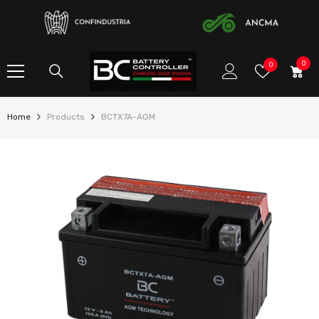
ALLER AU CONTENU
0
0
listes
0
item
de
souhaits
Home
Products
BCTX7A-AGM