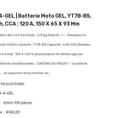
-GEL | Batterie Moto GEL, YT7B-BS,
Ah, CCA : 120 A, 150 X 65 X 93 Mm
150 x 65 x 93 mm Poids : 2,3 Kg Polarité : + - Remplace la
lomb YUASA suivante : YT7B-BS Capacité : 6 Ah CCA (Ampère
à froid) : 120 A +30 % de puissance de démarrage par
atteries traditionnelles CONTENU DU PAQUET - la batterie
- le capuchon de protection du...
terycontroller
B-4-GEL
:
Ultimi 100 pièces
e:
#VALUE!