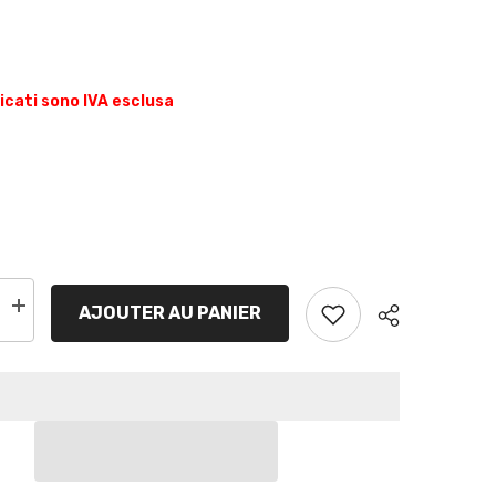
dicati sono IVA esclusa
AJOUTER AU PANIER
Increase
quantity
for
BCT7B-
4-
GEL
|
Batterie
moto
GEL,
YT7B-
BS,