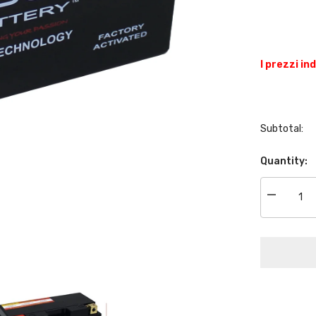
I prezzi in
Subtotal:
Quantity:
Decrease
quantity
for
BCT7B-
4-
GEL
|
Batterie
moto
GEL,
YT7B-
BS,