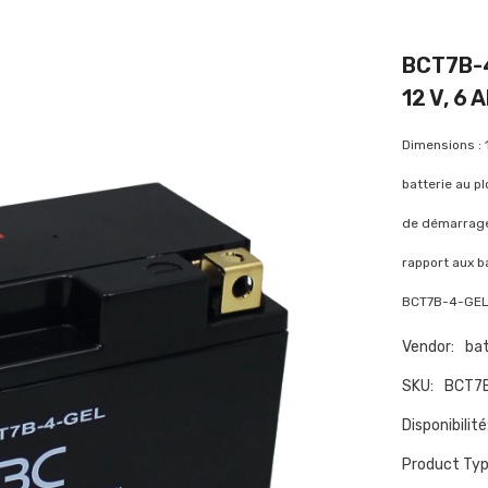
BCT7B-4
12 V, 6 
Dimensions : 
batterie au p
de démarrage 
rapport aux b
BCT7B-4-GEL, 
Vendor:
bat
SKU:
BCT7
Disponibilité
Product Typ