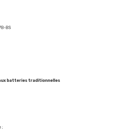
T7B-BS
ux batteries traditionnelles
 ;