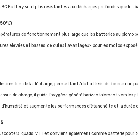
s BC Battery sont plus résistantes aux décharges profondes que les bat
+50℃)
pératures de fonctionnement plus large que les batteries au plomb sc
atures élevées et basses, ce qui est avantageux pour les motos exposé
 des ions lors de la décharge, permettant à la batterie de fournir une
cessus de charge, il guide l'oxygène généré horizontalement vers les p
e d'humidité et augmente les performances d'étanchéité et la durée de
NS
s, scooters, quads, VTT et convient également comme batterie pour t