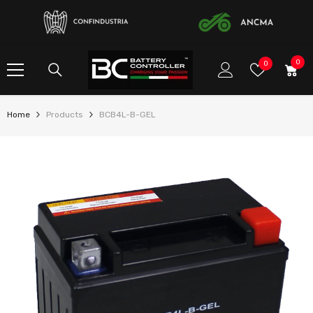
ALLER AU CONTENU
0
0
listes
0
item
de
souhaits
Home
Products
BCB4L-B-GEL