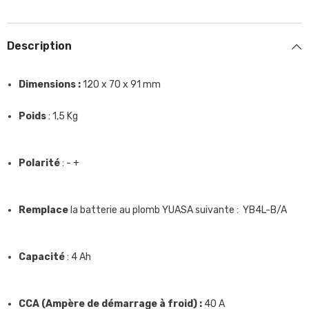
120
120
x
x
70
70
x
x
Description
91
91
mm
mm
Dimensions :
120 x 70 x 91 mm
Poids
: 1,5 Kg
Polarité
: - +
Remplace
la batterie au plomb YUASA suivante : YB4L-B/A
Capacité
: 4 Ah
CCA (Ampère de démarrage à froid) :
40 A