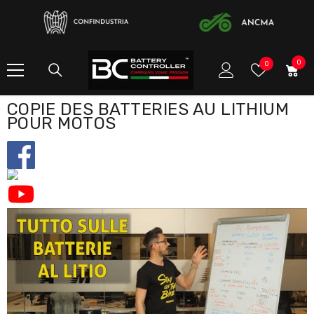
ALLER AU CONTENU
0
0
listes
0
item
de
souhaits
COPIE DES BATTERIES AU LITHIUM
POUR MOTOS