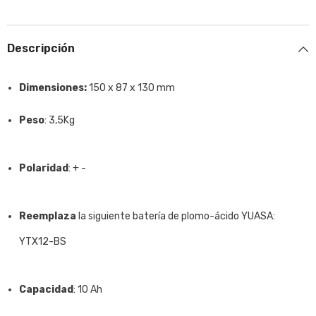
10
10
Ah,
Ah,
CCA:
CCA:
180
180
Descripción
A,
A,
150
150
x
x
87
87
Dimensiones:
150 x 87 x 130 mm
x
x
130
130
mm
mm
Peso
: 3,5Kg
Polaridad
: + -
Reemplaza
la siguiente batería de plomo-ácido YUASA:
YTX12-BS
Capacidad
: 10 Ah