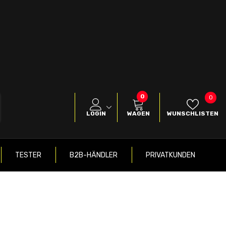
0
0
Wuns
0
Produkte
LOGIN
WAGEN
WUNSCHLISTEN
TESTER
B2B-HÄNDLER
PRIVATKUNDEN