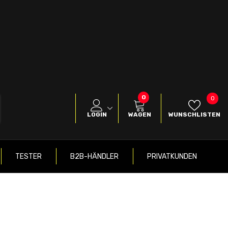
0
0
Wuns
0
Produkte
LOGIN
WAGEN
WUNSCHLISTEN
TESTER
B2B-HÄNDLER
PRIVATKUNDEN