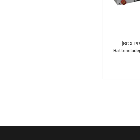
|BC X-PR
Batterielade
Spannungssta
24/36