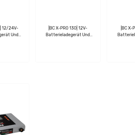
| 12/24V-
|BC X-PRO 130| 12V-
|BC X-
gerät Und
Batterieladegerät Und
Batterie
bilisator
Spannungsstabilisator
Spannung