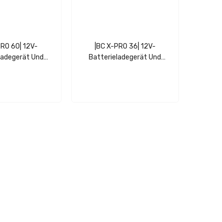
PRO 60| 12V-
|BC X-PRO 36| 12V-
ladegerät Und
Batterieladegerät Und
sstabilisator
Spannungsstabilisator