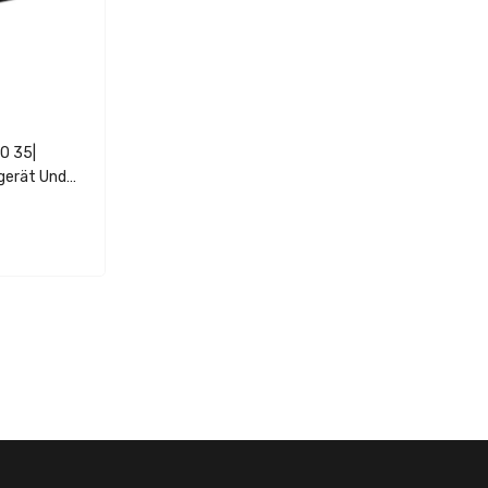
O 35|
gerät Und
bilisator
/48V