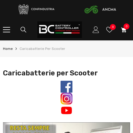
SKIP TO CONTENT
0
0
Preferito
0
item
Home
Caricabatterie Per Scooter
Caricabatterie per Scooter