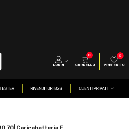
0
0
Pref
0
items
LOGIN
CARRELLO
PREFERITO
TESTER
RIVENDITORI B2B
CLIENTI PRIVATI
RO 70| Caricabatteria E