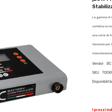
Stabili
La gamma X-PR
combina la nos
una serie di 
tensione per 
manutenzione 
Vendor:
BC 
SKU:
700X
Disponibilità
I prezzi in