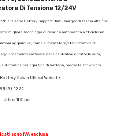
zzatore Di Tensione 12/24V
O è la serie Battery Support Unit-Charger di fascia alta che
tra migliore tecnologia di ricarica automatica a 11 cicli con
funzioni aggiuntive, come alimentatore/stabilizzatore di
l'aggiornamento software delle centraline di tutte le auto,
automatica per ogni tipo di batteria, modalità showroom...
Battery Italian Official Website
PRO70-1224
:
Ultimi 100 pcs
dicati sono IVA esclusa