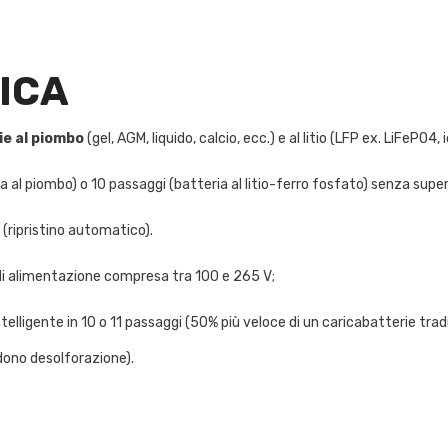
ICA
Condividi
ie al piombo
(gel, AGM, liquido, calcio, ecc.) e al litio (LFP ex. LiFePO4, ion
a al piombo) o 10 passaggi (batteria al litio-ferro fosfato) senza super
 (ripristino automatico).
 di alimentazione compresa tra 100 e 265 V;
ntelligente in 10 o 11 passaggi (50% più veloce di un caricabatterie tradiz
edono desolforazione).