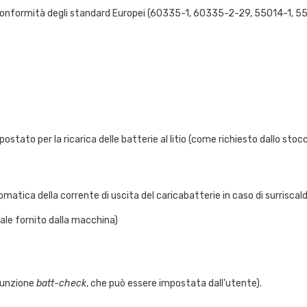
e conformità degli standard Europei (60335-1, 60335-2-29, 55014-1,
tato per la ricarica delle batterie al litio (come richiesto dallo stoccaggi
matica della corrente di uscita del caricabatterie in caso di surrisc
uale fornito dalla macchina)
(funzione
batt-check
, che può essere impostata dall'utente).