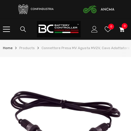
SKIP TO CONTENT
0
0
Preferito
0
item
Home
Products
Connettore Presa MV Agusta MV2V, Cavo Adattatore