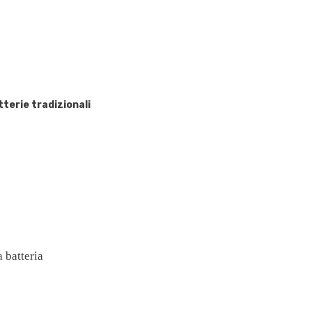
terie tradizionali
Condividi
a batteria