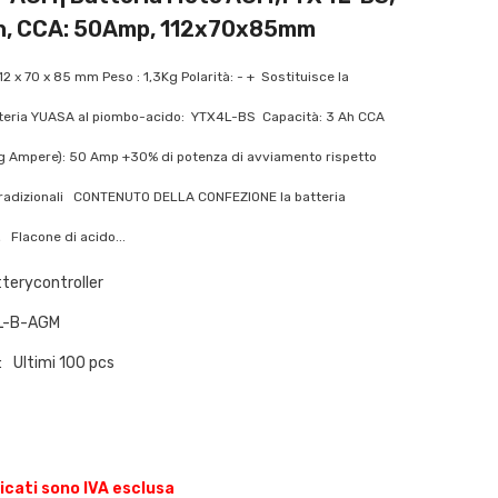
Ah, CCA: 50Amp, 112x70x85mm
12 x 70 x 85 mm Peso : 1,3Kg Polarità: - + Sostituisce la
teria YUASA al piombo-acido: YTX4L-BS Capacità: 3 Ah CCA
g Ampere): 50 Amp +30% di potenza di avviamento rispetto
 tradizionali CONTENUTO DELLA CONFEZIONE la batteria
Flacone di acido...
terycontroller
L-B-AGM
:
Ultimi 100 pcs
dicati sono IVA esclusa