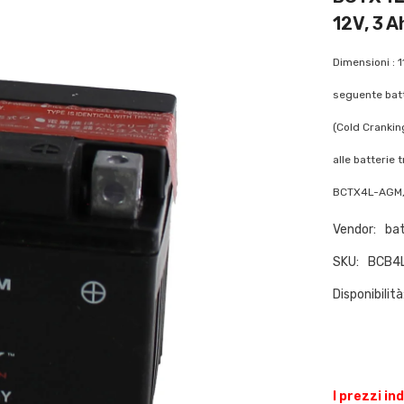
12V, 3 
Dimensioni : 1
seguente bat
(Cold Crankin
alle batterie
BCTX4L-AGM, 
Vendor:
bat
SKU:
BCB4
Disponibilità
I prezzi in