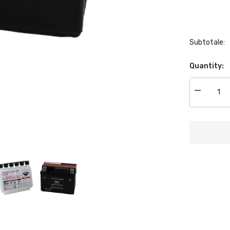
Subtotale:
Quantity:
Decrease
quantity
for
BCTX4L-
AGM|
Batteria
Moto
AGM,YTX4
BS,
12V,
3
Ah,
CCA:
50Amp,
112x70x8