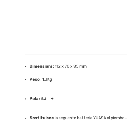
Dimensioni :
112 x 70 x 85 mm
Peso
: 1,3Kg
Polarità
: - +
Sostituisce
la seguente batteria YUASA al piombo