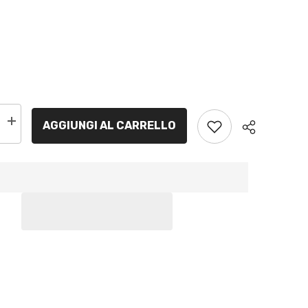
AGGIUNGI AL CARRELLO
Increase
quantity
for
BCTX4L-
AGM|
Batteria
Moto
L-
AGM,YTX4L-
BS,
12V,
3
Ah,
CCA:
50Amp,
5mm
112x70x85mm