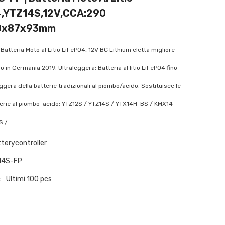
,YTZ14S,12V,CCA:290
0x87x93mm
Batteria Moto al Litio LiFePO4, 12V BC Lithium eletta migliore
tio in Germania 2019. Ultraleggera: Batteria al litio LiFePO4 fino
eggera della batterie tradizionali al piombo/acido. Sostituisce le
erie al piombo-acido: YTZ12S / YTZ14S / YTX14H-BS / KMX14-
 /...
terycontroller
14S-FP
:
Ultimi 100 pcs