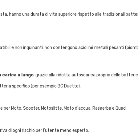
a, hanno una durata di vita superiore rispetto alle tradizionali batter
Condividi
ibili e non inquinanti: non contengono acidi né metalli pesanti (piom
 carica a lungo
, grazie alla ridotta autoscarica propria delle batterie
teria specifico (per esempio BC Duetto).
le per Moto, Scooter, Motoslitte, Moto d'acqua, Rasaerba e Quad.
riva di ogni rischio per l'utente meno esperto: