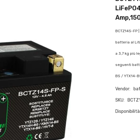
LiFePO4
Amp,15
BCTZ14S-FP | 
batteria al Li
a 3,7 kg più l
seguenti batt
BS / YTX14-BS
Vendor:
bat
SKU:
BCTZ
Disponibilità