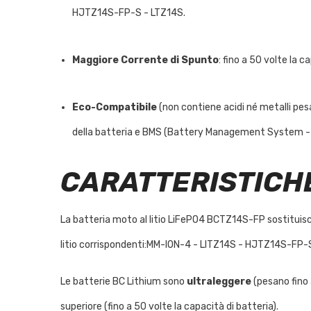
HJTZ14S-FP-S - LTZ14S.
Maggiore Corrente di Spunto
: fino a 50 volte la c
Eco-Compatibile
(non contiene acidi né metalli pesa
della batteria e BMS (Battery Management System - S
CARATTERISTICH
La batteria moto al litio LiFePO4 BCTZ14S-FP sostitui
litio corrispondenti:MM-ION-4 - LITZ14S - HJTZ14S-FP-
Le batterie BC Lithium sono
ultraleggere
(pesano fino 
superiore (fino a 50 volte la capacità di batteria).