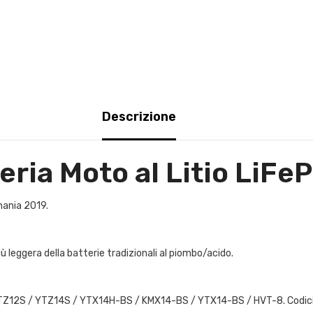
Descrizione
ria Moto al Litio LiFe
ania 2019.
 più leggera della batterie tradizionali al piombo/acido.
YTZ12S / YTZ14S / YTX14H-BS / KMX14-BS / YTX14-BS / HVT-8. Codici ba