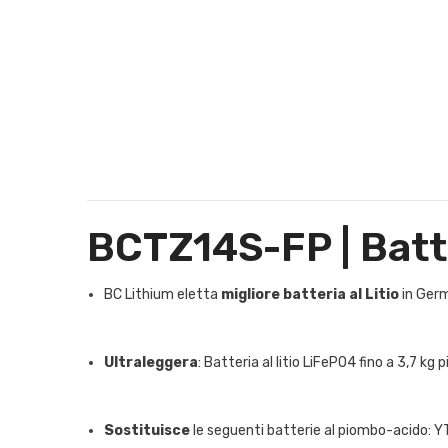
BCTZ14S-FP | Batte
BC Lithium eletta
migliore batteria al Litio
in Germ
Ultraleggera
: Batteria al litio LiFePO4 fino a 3,7 kg
Sostituisce
le seguenti batterie al piombo-acido: 