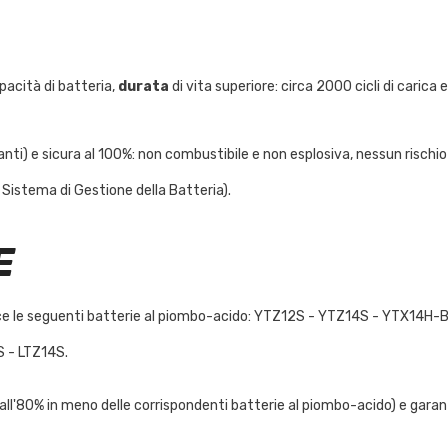
apacità di batteria,
durata
di vita superiore: circa 2000 cicli di carica
nti) e sicura al 100%: non combustibile e non esplosiva, nessun rischio 
istema di Gestione della Batteria).
E
sce le seguenti batterie al piombo-acido: YTZ12S - YTZ14S - YTX14H-
S - LTZ14S.
all'80% in meno delle corrispondenti batterie al piombo-acido) e gar