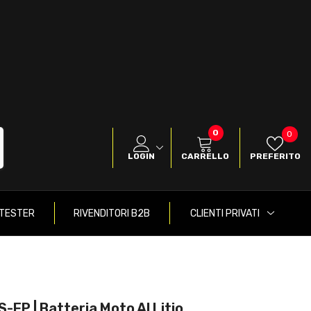
0
0
Pref
0
items
LOGIN
CARRELLO
PREFERITO
TESTER
RIVENDITORI B2B
CLIENTI PRIVATI
FP | Batteria Moto Al Litio