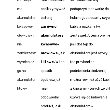
motocykl
może ładować i
samochodu.
Aby
ma
podtrzymywać
podłączyć ładowarkę do
akumulator
baterię
hulajnogi, zalecamy użyc
kwasowo-
zarówno
kabla z oczkami (w
ołowiowy i
akumulatory
zestawie). Alternatywnie
nie
kwasowo-
jeśli dostęp do
zamierzasz
ołowiowe, jak
akumulatora jest łatwy
wymieniać
i litowe.
W ten
(na przykład po
go na
sposób
podniesieniu siedzenia),
akumulator
będziesz już
można również użyć kabl
litowy.
miał
z klipsami (których zwyk
odpowiedni
używa się do ładowania
produkt, jeśli
akumulatorów