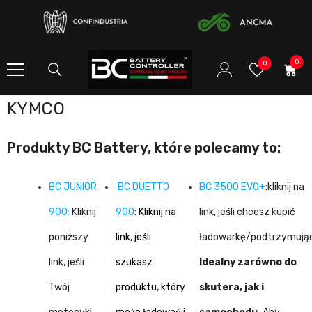
SKIP TO CONTENT
0
0
Wish
0
item
Lists
KYMCO
Produkty BC Battery, które polecamy to:
BC JUNIOR
BC DUETTO
BC 3500 EVO+
:kliknij na
900
:
Kliknij
900
:
Kliknij na
link, jeśli chcesz kupić
poniższy
link, jeśli
ładowarkę/podtrzymują
link, jeśli
szukasz
Idealny zarówno do
Twój
produktu, który
skutera, jak i