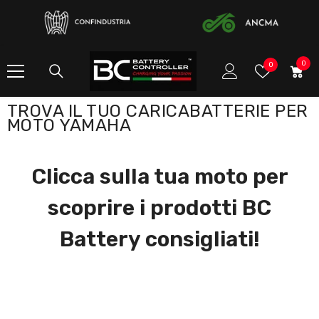
SKIP TO CONTENT
0
0
Preferito
0
item
TROVA IL TUO CARICABATTERIE PER
MOTO YAMAHA
Clicca sulla tua moto per
scoprire i prodotti BC
Battery consigliati!